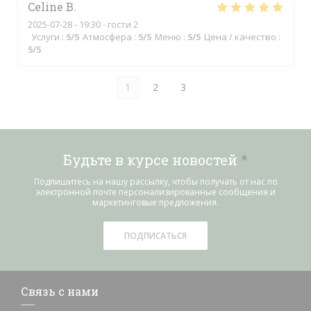
Celine
B
2025-07-28
- 19:30 - гости 2
Услуги
:
5
/5
Атмосфера
:
5
/5
Меню
:
5
/5
Цена / качество
:
5
/5
1
2
3
Будьте в курсе новостей
*
Подпишитесь на нашу рассылку, чтобы получать от нас по
электронной почте персонализированные сообщения и
маркетинговые предложения.
ПОДПИСАТЬСЯ
Связь с нами