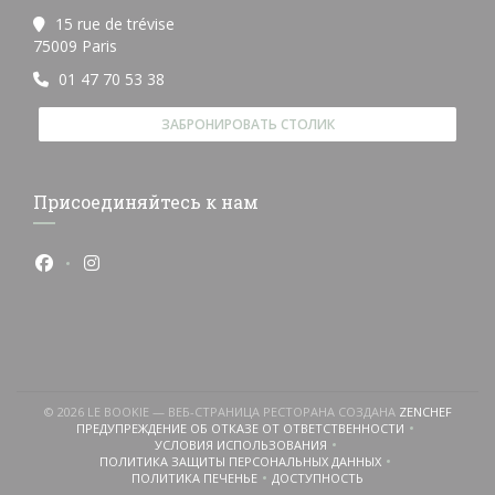
15 rue de trévise
((открывается в новом окне))
75009 Paris
01 47 70 53 38
ЗАБРОНИРОВАТЬ СТОЛИК
Присоединяйтесь к нам
Facebook ((открывается в новом окне))
Instagram ((открывается в новом окне))
((ОТКР
© 2026 LE BOOKIE — ВЕБ-СТРАНИЦА РЕСТОРАНА СОЗДАНА
ZENCHEF
ПРЕДУПРЕЖДЕНИЕ ОБ ОТКАЗЕ ОТ ОТВЕТСТВЕННОСТИ
((ОТКРЫВАЕТСЯ В НОВОМ ОКНЕ))
УСЛОВИЯ ИСПОЛЬЗОВАНИЯ
((ОТКРЫВАЕТСЯ В НОВОМ ОКНЕ))
ПОЛИТИКА ЗАЩИТЫ ПЕРСОНАЛЬНЫХ ДАННЫХ
((ОТКРЫВАЕТСЯ В НОВОМ ОКНЕ))
ПОЛИТИКА ПЕЧЕНЬЕ
ДОСТУПНОСТЬ
((ОТКРЫВАЕТСЯ В НОВОМ ОКНЕ))
((ОТКРЫВАЕТСЯ В НОВОМ ОКН