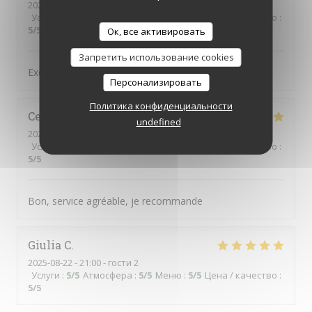
2025-09-05
- 20:00 - гости 4
Услуги
:
5
/5
Атмосфера
:
5
/5
Меню
:
5
/5
Цена / качество
:
5
/5
Ок, все активировать
Запретить использование cookies
Excellent et super service :-)
Персонализировать
Политика конфиденциальности
Cesar
L
undefined
2025-08-26
- 13:00 - гости 14
Услуги
:
5
/5
Атмосфера
:
5
/5
Меню
:
5
/5
Цена / качество
:
5
/5
Bon, service agréable, je recommande
Giulia
C
2025-08-22
- 21:00 - гости 2
Услуги
:
5
/5
Атмосфера
:
5
/5
Меню
:
5
/5
Цена / качество
:
5
/5