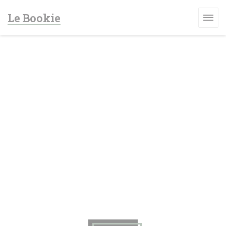
Cookie管理面板
Le Bookie