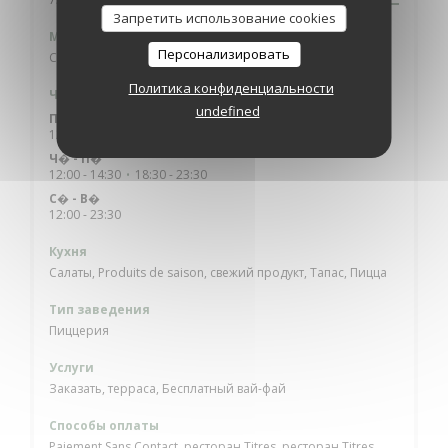
Запретить использование cookies
Метро
Персонализировать
Cadet (ligne 7) / Grands Boulevards (ligne 8 et 9)
Политика конфиденциальности
Часы работы
undefined
П�
-
С�
12:00 - 14:30
18:30 - 23:00
•
Ч�
-
П�
12:00 - 14:30
18:30 - 23:30
•
С�
-
В�
12:00 - 23:30
Кухня
Салаты, Produits de saison, свежий продукт, Тапас, Пицца
Тип заведения
Пиццерия
Услуги
Заказать, терраса, Бесплатный вай-фай
Способы оплаты
Paiement Sans Contact, ресторан Titres, ресторан Titres