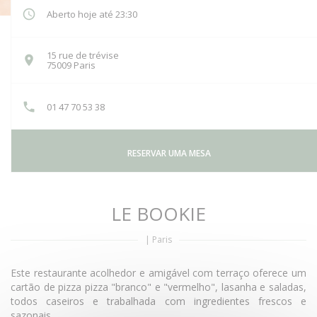
Aberto hoje até 23:30
15 rue de trévise
((abre numa nova janela))
75009 Paris
01 47 70 53 38
RESERVAR UMA MESA
LE BOOKIE
|
Paris
Este restaurante acolhedor e amigável com terraço oferece um
cartão de pizza pizza "branco" e "vermelho", lasanha e saladas,
todos caseiros e trabalhada com ingredientes frescos e
sazonais.