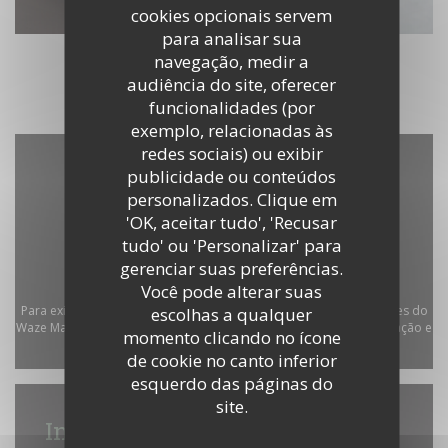
cookies opcionais servem
para analisar sua
navegação, medir a
audiência do site, oferecer
funcionalidades (por
exemplo, relacionadas às
redes sociais) ou exibir
publicidade ou conteúdos
personalizados. Clique em
'OK, aceitar tudo', 'Recusar
tudo' ou 'Personalizar' para
gerenciar suas preferências.
Você pode alterar suas
Para exibir o mapa interativo do Waze, você deve aceitar os cookies do
escolhas a qualquer
Waze Map (Google). Esses cookies podem coletar dados de navegação e
momento clicando no ícone
localização.
Autorizar
de cookie no canto inferior
esquerdo das páginas do
site.
Informações gerais