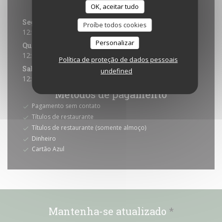
Horário de abertura
OK, aceitar tudo
Seg
-
Qua
Proíbe todos cookies
12:00 - 14:30
18:30 - 23:00
•
Personalizar
Qui
-
Sex
12:00 - 14:30
18:30 - 23:30
•
Política de proteção de dados pessoais
Sab
-
Dom
undefined
12:00 - 23:30
Métodos de pagamento
Pagamento sem contato
Títulos de restaurante
Títulos de restaurante (somente almoço)
Dinheiro
Cartão Azul
Mantenha-se atualizado
*