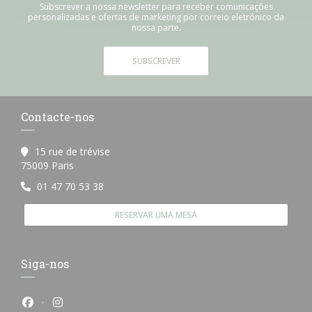
Subscrever a nossa newsletter para receber comunicações
personalizadas e ofertas de marketing por correio eletrónico da
nossa parte.
SUBSCREVER
Contacte-nos
15 rue de trévise
((abre numa nova janela))
75009 Paris
01 47 70 53 38
RESERVAR UMA MESA
Siga-nos
Facebook ((abre numa nova janela))
Instagram ((abre numa nova janela))