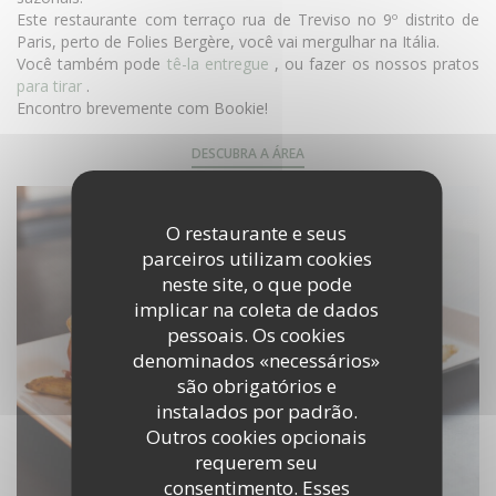
Este restaurante com terraço rua de Treviso no 9º distrito de
Paris, perto de Folies Bergère, você vai mergulhar na Itália.
Você também pode
tê-la entregue
, ou fazer os nossos pratos
para tirar
.
Encontro brevemente com Bookie!
DESCUBRA A ÁREA
O restaurante e seus
parceiros utilizam cookies
neste site, o que pode
implicar na coleta de dados
pessoais. Os cookies
denominados «necessários»
são obrigatórios e
instalados por padrão.
Outros cookies opcionais
requerem seu
consentimento. Esses