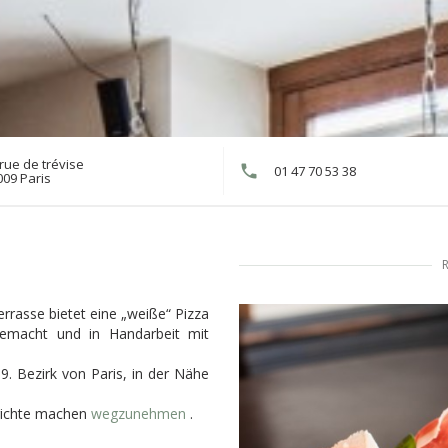
rue de trévise
01 47 70 53 38
((öffnet ein neues Fenster))
009 Paris
R
rrasse bietet eine „weiße“ Pizza
gemacht und in Handarbeit mit
. Bezirk von Paris, in der Nähe
richte machen
wegzunehmen
.