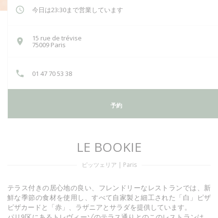
今日は23:30まで営業しています
15 rue de trévise
((新しいウィンドウで開きます))
75009 Paris
01 47 70 53 38
予約
LE BOOKIE
ピッツェリア
|
Paris
テラス付きの居心地の良い、フレンドリーなレストランでは、新
鮮な季節の食材を使用し、すべて自家製と細工された「白」ピザ
ピザカードと「赤」、ラザニアとサラダを提供しています。
パリ9区にあるトレヴィーゾのテラス通りとのこのレストランは、