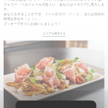
フォリー・ベルジェールの近くに、あなたはイタリアに突入しま
す。
あなたもすることができ
、それを配信持っている
、または当社の
料理を作る
奪うように
。
ブッキーですぐにお会いしましょう！
エリアを発見する