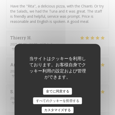
Have the "Rita", a delicious pizza, with the Chianti. Or try
the Salads, we had the Tuna and it was great. The staff
is friendly and helpful, service was prompt. Price is
reasonable and English is spoken. A good meal.
Thierry
H
2025-09-06
- 21:00 - ゲスト 6
サービス
:
5
/5
雰囲気
:
5
/5
メニュー
:
5
/5
品質-価格
:
5
/5
当サイトはクッキーを利用し
ております。お客様自身でク
Amine
R
ッキー利用の設定および管理
2025-09-06
- 22:00 - ゲスト 2
サービス
:
5
/5
雰囲気
:
4
/5
メニュー
:
5
/5
品質-価格
:
4
/5
ができます。
全てに同意する
S
2025-09-05
- 20:00 - ゲスト 4
すべてのクッキーを拒否する
サービス
:
5
/5
雰囲気
:
5
/5
メニュー
:
5
/5
品質-価格
:
5
/5
カスタマイズする