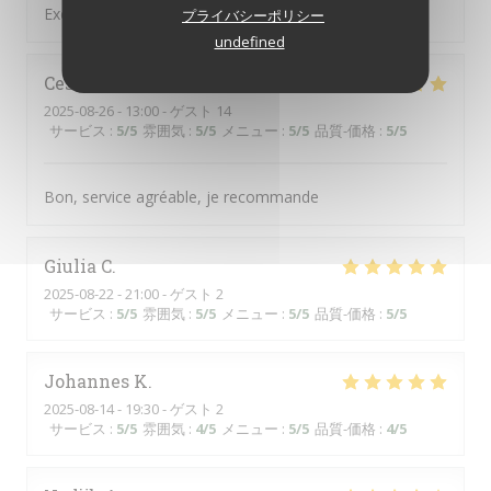
Excellent et super service :-)
プライバシーポリシー
undefined
Cesar
L
2025-08-26
- 13:00 - ゲスト 14
サービス
:
5
/5
雰囲気
:
5
/5
メニュー
:
5
/5
品質-価格
:
5
/5
Bon, service agréable, je recommande
Giulia
C
2025-08-22
- 21:00 - ゲスト 2
サービス
:
5
/5
雰囲気
:
5
/5
メニュー
:
5
/5
品質-価格
:
5
/5
Johannes
K
2025-08-14
- 19:30 - ゲスト 2
サービス
:
5
/5
雰囲気
:
4
/5
メニュー
:
5
/5
品質-価格
:
4
/5