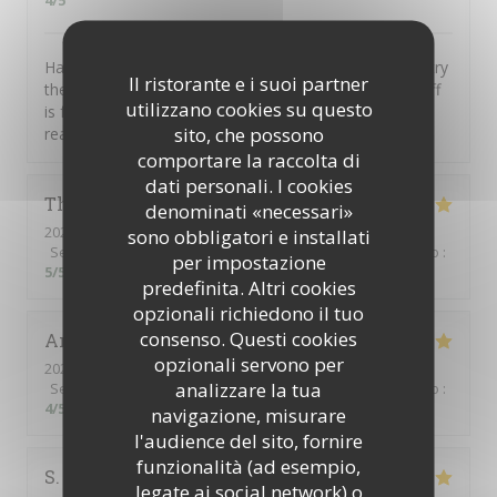
4
/5
Have the "Rita", a delicious pizza, with the Chianti. Or try
Il ristorante e i suoi partner
the Salads, we had the Tuna and it was great. The staff
utilizzano cookies su questo
is friendly and helpful, service was prompt. Price is
sito, che possono
reasonable and English is spoken. A good meal.
comportare la raccolta di
dati personali. I cookies
Thierry
H
denominati «necessari»
2025-09-06
- 21:00 - Ospiti 6
sono obbligatori e installati
Servizio
:
5
/5
Atmosfera
:
5
/5
Cucina
:
5
/5
Qualità / Prezzo
:
per impostazione
5
/5
predefinita. Altri cookies
opzionali richiedono il tuo
consenso. Questi cookies
Amine
R
opzionali servono per
2025-09-06
- 22:00 - Ospiti 2
analizzare la tua
Servizio
:
5
/5
Atmosfera
:
4
/5
Cucina
:
5
/5
Qualità / Prezzo
:
4
/5
navigazione, misurare
l'audience del sito, fornire
funzionalità (ad esempio,
S
legate ai social network) o