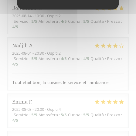
Johannes
K
2025-08-14
- 19:30 - Ospiti 2
Servizio
:
5
/5
Atmosfera
:
4
/5
Cucina
:
5
/5
Qualità / Prezzo
:
4
/5
Nadjib
A
2025-08-04
- 20:30 - Ospiti 2
Servizio
:
5
/5
Atmosfera
:
4
/5
Cucina
:
4
/5
Qualità / Prezzo
:
4
/5
Tout était bon, la cuisine, le service et l'ambiance
Emma
F
2025-08-03
- 20:00 - Ospiti 4
Servizio
:
5
/5
Atmosfera
:
5
/5
Cucina
:
5
/5
Qualità / Prezzo
:
4
/5