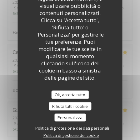
2025-09-05
- 20:00 - Ospiti 4
visualizzare pubblicità o
Servizio
:
5
/5
Atmosfera
:
5
/5
Cucina
:
5
/5
Qualità / Prezzo
:
contenuti personalizzati.
5
/5
Clicca su 'Accetta tutto',
'Rifiuta tutto' o
Excellent et super service :-)
'Personalizza' per gestire le
tue preferenze. Puoi
modificare le tue scelte in
Cesar
L
qualsiasi momento
2025-08-26
- 13:00 - Ospiti 14
cliccando sull'icona del
Servizio
:
5
/5
Atmosfera
:
5
/5
Cucina
:
5
/5
Qualità / Prezzo
:
cookie in basso a sinistra
5
/5
delle pagine del sito.
Bon, service agréable, je recommande
Ok, accetta tutto
Rifiuta tutti i cookie
Giulia
C
Personalizza
2025-08-22
- 21:00 - Ospiti 2
Servizio
:
5
/5
Atmosfera
:
5
/5
Cucina
:
5
/5
Qualità / Prezzo
:
Politica di protezione dei dati personali
5
/5
Politica di gestione dei cookie