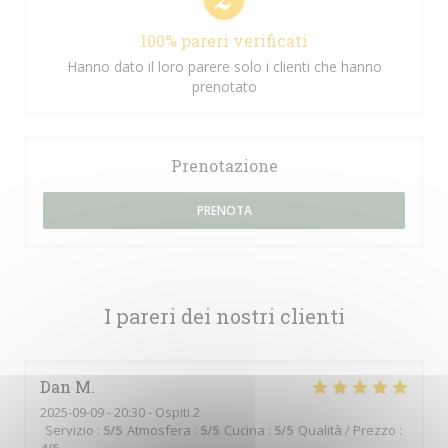
100% pareri verificati
Hanno dato il loro parere solo i clienti che hanno
prenotato
Prenotazione
PRENOTA
I pareri dei nostri clienti
Dan
M
2025-09-09
- 20:30 - Ospiti 2
Servizio
:
5
/5
Atmosfera
:
5
/5
Cucina
:
5
/5
Qualità / Prezzo
: