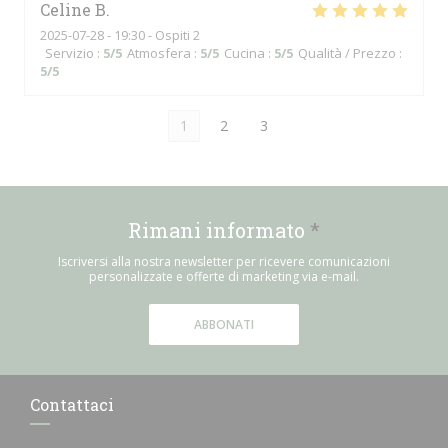
Celine
B
2025-07-28
- 19:30 - Ospiti 2
Servizio
:
5
/5
Atmosfera
:
5
/5
Cucina
:
5
/5
Qualità / Prezzo
:
5
/5
1
2
3
Rimani informato
*
Iscriversi alla nostra newsletter per ricevere comunicazioni
personalizzate e offerte di marketing via e-mail.
ABBONATI
Contattaci