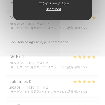
Excellent et super service :-)
プライバシーポリシー
undefined
Cesar
L
2025-08-26
- 13:00 - ゲスト 14
サービス
:
5
/5
雰囲気
:
5
/5
メニュー
:
5
/5
品質-価格
:
5
/5
Bon, service agréable, je recommande
Giulia
C
2025-08-22
- 21:00 - ゲスト 2
サービス
:
5
/5
雰囲気
:
5
/5
メニュー
:
5
/5
品質-価格
:
5
/5
Johannes
K
2025-08-14
- 19:30 - ゲスト 2
サービス
:
5
/5
雰囲気
:
4
/5
メニュー
:
5
/5
品質-価格
:
4
/5