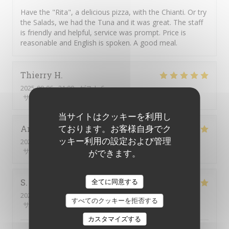
Have the "Rita", a delicious pizza, with the Chianti. Or try
the Salads, we had the Tuna and it was great. The staff
is friendly and helpful, service was prompt. Price is
reasonable and English is spoken. A good meal.
Thierry
H
2025-09-06
- 21:00 - ゲスト 6
サービス
:
5
/5
雰囲気
:
5
/5
メニュー
:
5
/5
品質-価格
:
5
/5
当サイトはクッキーを利用し
ております。お客様自身でク
Amine
R
ッキー利用の設定および管理
2025-09-06
- 22:00 - ゲスト 2
サービス
:
5
/5
雰囲気
:
4
/5
メニュー
:
5
/5
品質-価格
:
4
/5
ができます。
全てに同意する
S
2025-09-05
- 20:00 - ゲスト 4
すべてのクッキーを拒否する
サービス
:
5
/5
雰囲気
:
5
/5
メニュー
:
5
/5
品質-価格
:
5
/5
カスタマイズする