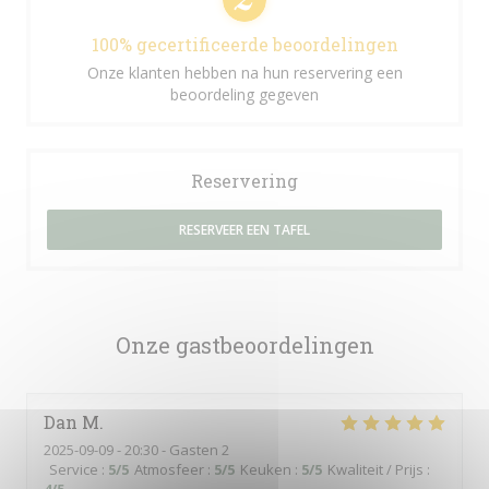
100% gecertificeerde beoordelingen
Onze klanten hebben na hun reservering een
beoordeling gegeven
Reservering
RESERVEER EEN TAFEL
Onze gastbeoordelingen
Dan
M
2025-09-09
- 20:30 - Gasten 2
Service
:
5
/5
Atmosfeer
:
5
/5
Keuken
:
5
/5
Kwaliteit / Prijs
: