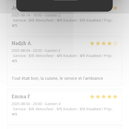
Johannes
K
2025-08-14
- 19:30 - Gasten 2
Service
:
5
/5
Atmosfeer
:
4
/5
Keuken
:
5
/5
Kwaliteit / Prijs
:
4
/5
Nadjib
A
2025-08-04
- 20:30 - Gasten 2
Service
:
5
/5
Atmosfeer
:
4
/5
Keuken
:
4
/5
Kwaliteit / Prijs
:
4
/5
Tout était bon, la cuisine, le service et l'ambiance
Emma
F
2025-08-03
- 20:00 - Gasten 4
Service
:
5
/5
Atmosfeer
:
5
/5
Keuken
:
5
/5
Kwaliteit / Prijs
:
4
/5