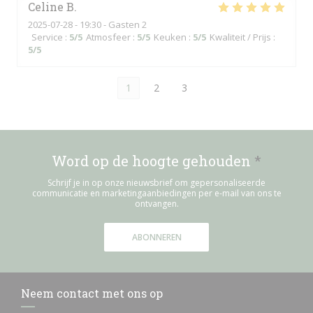
Celine
B
2025-07-28
- 19:30 - Gasten 2
Service
:
5
/5
Atmosfeer
:
5
/5
Keuken
:
5
/5
Kwaliteit / Prijs
:
5
/5
1
2
3
Word op de hoogte gehouden
*
Schrijf je in op onze nieuwsbrief om gepersonaliseerde
communicatie en marketingaanbiedingen per e-mail van ons te
ontvangen.
ABONNEREN
Neem contact met ons op