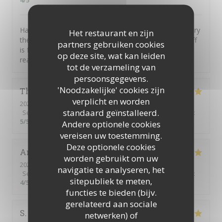
4
/5
Have the "Rita", a delicious pizza, with the Chianti. Or try
Het restaurant en zijn
the Salads, we had the Tuna and it was great. The staff
partners gebruiken cookies
is friendly and helpful, service was prompt. Price is
op deze site, wat kan leiden
reasonable and English is spoken. A good meal.
tot de verzameling van
persoonsgegevens.
'Noodzakelijke' cookies zijn
Thierry
H
verplicht en worden
2025-09-06
- 21:00 - Gasten 6
standaard geïnstalleerd.
Service
:
5
/5
Atmosfeer
:
5
/5
Keuken
:
5
/5
Kwaliteit / Prijs
:
5
/5
Andere optionele cookies
vereisen uw toestemming.
Deze optionele cookies
Amine
R
worden gebruikt om uw
2025-09-06
- 22:00 - Gasten 2
navigatie te analyseren, het
Service
:
5
/5
Atmosfeer
:
4
/5
Keuken
:
5
/5
Kwaliteit / Prijs
:
sitepubliek te meten,
4
/5
functies te bieden (bijv.
gerelateerd aan sociale
S
netwerken) of