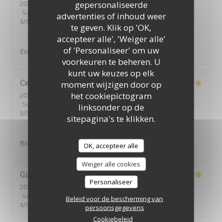
gepersonaliseerde
2025-09-05
- 20:00 - Gasten 4
Service
:
5
/5
Atmosfeer
:
5
/5
Keuken
:
5
/5
Kwaliteit / Prijs
:
advertenties of inhoud weer
5
/5
te geven. Klik op 'OK,
accepteer alle', 'Weiger alle'
of 'Personaliseer' om uw
Excellent et super service :-)
voorkeuren te beheren. U
kunt uw keuzes op elk
Cesar
L
moment wijzigen door op
het cookiepictogram
2025-08-26
- 13:00 - Gasten 14
Service
:
5
/5
Atmosfeer
:
5
/5
Keuken
:
5
/5
Kwaliteit / Prijs
:
linksonder op de
5
/5
sitepagina's te klikken.
Bon, service agréable, je recommande
OK, accepteer alle
Weiger alle cookies
Giulia
C
Personaliseer
2025-08-22
- 21:00 - Gasten 2
Service
:
5
/5
Atmosfeer
:
5
/5
Keuken
:
5
/5
Kwaliteit / Prijs
:
Beleid voor de bescherming van
5
/5
persoonsgegevens
Cookiebeleid