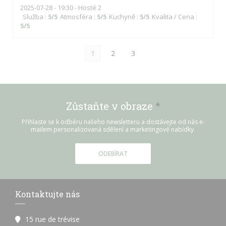
2025-07-28
- 19:30 - Hosté 2
Služba
:
5
/5
Atmosféra
:
5
/5
Kuchyně
:
5
/5
Kvalita / Cena
:
5
/5
1
2
3
Zůstaňte v obraze
*
Přihlaste se k odběru našeho newsletteru a dostávejte od nás e-
mailem personalizovaná sdělení a marketingové nabídky.
ODEBÍRAT
Kontaktujte nás
15 rue de trévise