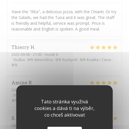
Have the "Rita", a delicious pizza, with the Chianti. Or try
the Salads, we had the Tuna and it was great. The staff
is friendly and helpful, service was prompt. Price is
reasonable and English is spoken. A good meal.
Thierry
H
2025-09-06
- 21:00 - Hosté 6
Služba
:
5
/5
Atmosféra
:
5
/5
Kuchyně
:
5
/5
Kvalita / Cena
:
5
/5
Amine
R
2025-09-06
- 22:00 - Hosté 2
Služba
:
5
/5
Atmosféra
:
4
/5
Kuchyně
:
5
/5
Kvalita / Cena
:
4
/5
Tato stránka využívá
cookies a dává ti na výběr,
co chceš aktivovat
S
2025-09-05
- 20:00 - Hosté 4