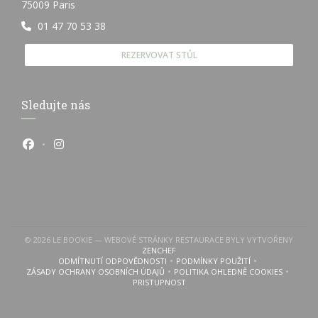
((otevře se v novém okně))
75009 Paris
01 47 70 53 38
REZERVOVAT STŮL
Sledujte nás
Facebook ((otevře se v novém okně))
Instagram ((otevře se v novém okně))
© 2026 LE BOOKIE — WEBOVÉ STRÁNKY RESTAURACE BYLY VYTVOŘENY
((OTEVŘE SE V NOVÉM OKNĚ))
ZENCHEF
ODMÍTNUTÍ ODPOVĚDNOSTI
PODMÍNKY POUŽITÍ
((OTEVŘE SE V NOVÉM OKNĚ))
((OTEVŘE SE V NOVÉM OKN
ZÁSADY OCHRANY OSOBNÍCH ÚDAJŮ
POLITIKA OHLEDNĚ COOKIES
((OTEVŘE SE V NOVÉM OKNĚ))
((OTEVŘE SE V NOVÉM 
PRISTUPNOST
((OTEVŘE SE V NOVÉM OKNĚ))