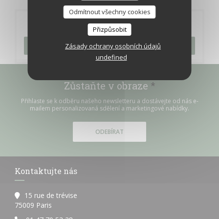
Odmítnout všechny cookies
Rezervace
Přizpůsobit
REZERVOVAT STŮL
Zásady ochrany osobních údajů
undefined
Zůstaňte v obraze
*
Přihlaste se k odběru našeho newsletteru a dostávejte od nás e-
mailem personalizovaná sdělení a marketingové nabídky.
ODEBÍRAT
Kontaktujte nás
15 rue de trévise
((otevře se v novém okně))
75009 Paris