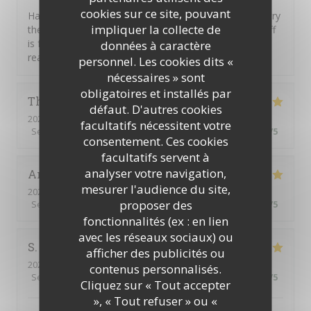
cookies sur ce site, pouvant
Have the "Rita", a delicious pizza, with the Chianti. Or try
impliquer la collecte de
the Salads, we had the Tuna and it was great. The staff
is friendly and helpful, service was prompt. Price is
données à caractère
reasonable and English is spoken. A good meal.
personnel. Les cookies dits «
nécessaires » sont
obligatoires et installés par
Thierry
H
défaut. D'autres cookies
2025-09-06
- 21:00 - Couverts 6
facultatifs nécessitent votre
Service
:
5
/5
Ambiance
:
5
/5
Cuisine
:
5
/5
Qualité / Prix
:
5
/5
consentement. Ces cookies
facultatifs servent à
analyser votre navigation,
Amine
R
mesurer l'audience du site,
2025-09-06
- 22:00 - Couverts 2
proposer des
Service
:
5
/5
Ambiance
:
4
/5
Cuisine
:
5
/5
Qualité / Prix
:
4
/5
fonctionnalités (ex : en lien
avec les réseaux sociaux) ou
S
afficher des publicités ou
2025-09-05
- 20:00 - Couverts 4
contenus personnalisés.
Service
:
5
/5
Ambiance
:
5
/5
Cuisine
:
5
/5
Qualité / Prix
:
5
/5
Cliquez sur « Tout accepter
», « Tout refuser » ou «