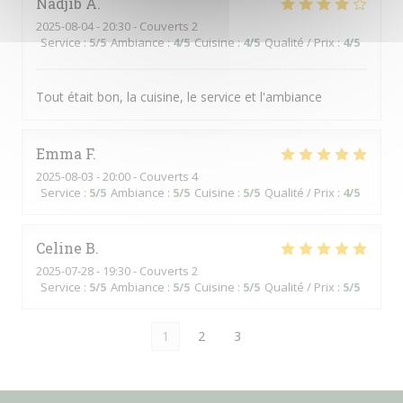
Nadjib
A
2025-08-04
- 20:30 - Couverts 2
Service
:
5
/5
Ambiance
:
4
/5
Cuisine
:
4
/5
Qualité / Prix
:
4
/5
Tout était bon, la cuisine, le service et l'ambiance
Emma
F
2025-08-03
- 20:00 - Couverts 4
Service
:
5
/5
Ambiance
:
5
/5
Cuisine
:
5
/5
Qualité / Prix
:
4
/5
Celine
B
2025-07-28
- 19:30 - Couverts 2
Service
:
5
/5
Ambiance
:
5
/5
Cuisine
:
5
/5
Qualité / Prix
:
5
/5
1
2
3