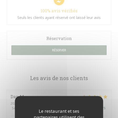
100% avis vérifiés
Seuls les clients ayant réservé ont laissé leur avis
Réservation
RÉSERVER
Les avis de nos clients
Dan
M
2025-09-09
- 20:30 - Couverts 2
Service
:
5
/5
Ambiance
:
5
/5
Cuisine
:
5
/5
Qualité / Prix
:
4
/5
Le restaurant et ses
partenaires utilisent des