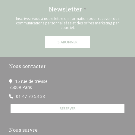
Newsletter
*
Inscrivez-vous à notre lettre d'information pour recevoir des
communications personnalisées et des offres marketing par
courriel.
S'ABONNER
Nous contacter
15 rue de trévise
((ouvre une nouvelle fenêtre))
75009 Paris
01 47 70 53 38
RÉSERVER
Nous suivre