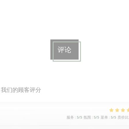
评论
我们的顾客评分
服务
:
5
/5
氛围
:
5
/5
菜单
:
5
/5
质价比