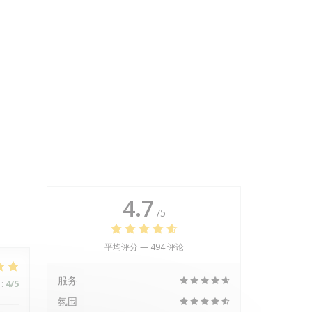
4.7
/5
平均评分 —
494 评论
服务
:
4
/5
氛围