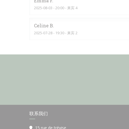
Emma
F
2025-08-03
- 20:00 - 来宾 4
Celine
B
2025-07-28
- 19:30 - 来宾 2
联系我们
15 rue de trévise