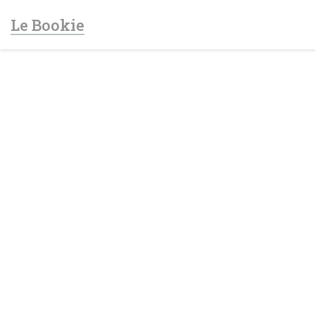
Cookie管理面板
Le Bookie