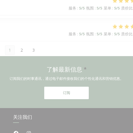
服务
:
5
/5
氛围
:
5
/5
菜单
:
5
/5
质价比
服务
:
5
/5
氛围
:
5
/5
菜单
:
5
/5
质价比
1
2
3
了解最新信息
*
订阅我们的时事通讯，通过电子邮件接收我们的个性化通讯和营销优惠。
订阅
关注我们