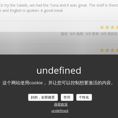
 Or try the Salads, we had the Tuna and it was great. The staff is friend
le and English is spoken. A good meal.
服务
:
5
/5
氛围
:
5
/5
菜单
:
5
/5
质价比
服务
:
5
/5
氛围
:
4
/5
菜单
:
5
/5
质价比
服务
:
5
/5
氛围
:
5
/5
菜单
:
5
/5
质价比
这个网站使用cookie， 并让您可以控制想要激活的内容。
好的，全部接受
禁用
个性化
保密政策
undefined