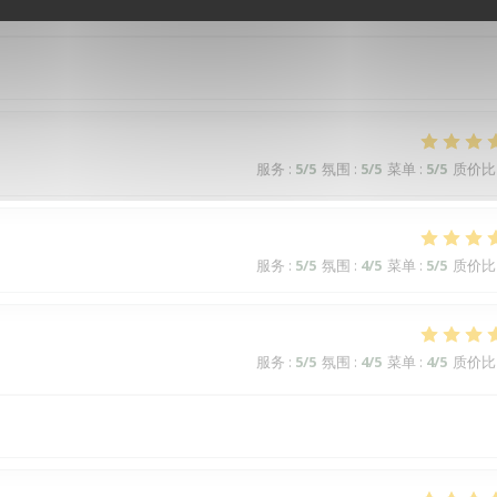
服务
:
5
/5
氛围
:
5
/5
菜单
:
5
/5
质价比
服务
:
5
/5
氛围
:
5
/5
菜单
:
5
/5
质价比
服务
:
5
/5
氛围
:
4
/5
菜单
:
5
/5
质价比
服务
:
5
/5
氛围
:
4
/5
菜单
:
4
/5
质价比