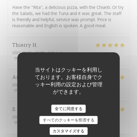
Have the "Rita", a delicious pizza, with the Chianti. Or try
the Salads, we had the Tuna and it was great. The staff
is friendly and helpful, service was prompt. Price is
reasonable and English is spoken. A good meal.
Thierry
H
2025-09-06
- 21:00 - ゲスト 6
サービス
:
5
/5
雰囲気
:
5
/5
メニュー
:
5
/5
品質-価格
:
5
/5
当サイトはクッキーを利用し
ております。お客様自身でク
Amine
R
ッキー利用の設定および管理
2025-09-06
- 22:00 - ゲスト 2
サービス
:
5
/5
雰囲気
:
4
/5
メニュー
:
5
/5
品質-価格
:
4
/5
ができます。
全てに同意する
S
2025-09-05
- 20:00 - ゲスト 4
すべてのクッキーを拒否する
サービス
:
5
/5
雰囲気
:
5
/5
メニュー
:
5
/5
品質-価格
:
5
/5
カスタマイズする