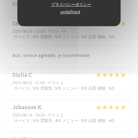
Excellent et super service :-)
プライバシーポリシー
undefined
Cesar
L
2025-08-26
- 13:00 - ゲスト 14
サービス
:
5
/5
雰囲気
:
5
/5
メニュー
:
5
/5
品質-価格
:
5
/5
Bon, service agréable, je recommande
Giulia
C
2025-08-22
- 21:00 - ゲスト 2
サービス
:
5
/5
雰囲気
:
5
/5
メニュー
:
5
/5
品質-価格
:
5
/5
Johannes
K
2025-08-14
- 19:30 - ゲスト 2
サービス
:
5
/5
雰囲気
:
4
/5
メニュー
:
5
/5
品質-価格
:
4
/5