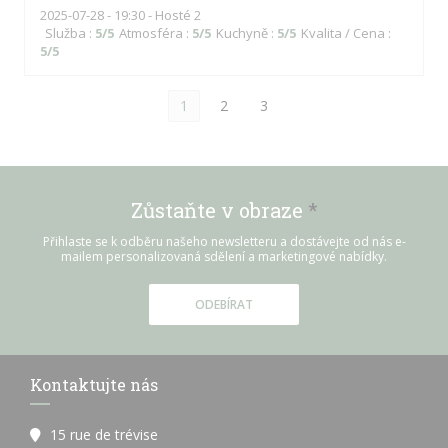
2025-07-28
- 19:30 - Hosté 2
Služba
:
5
/5
Atmosféra
:
5
/5
Kuchyně
:
5
/5
Kvalita / Cena
:
5
/5
1
2
3
Zůstaňte v obraze
*
Přihlaste se k odběru našeho newsletteru a dostávejte od nás e-
mailem personalizovaná sdělení a marketingové nabídky.
ODEBÍRAT
Kontaktujte nás
15 rue de trévise