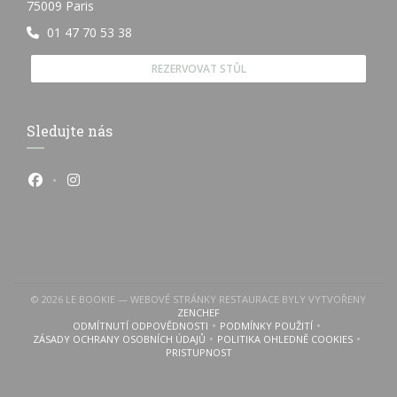
((otevře se v novém okně))
75009 Paris
01 47 70 53 38
REZERVOVAT STŮL
Sledujte nás
Facebook ((otevře se v novém okně))
Instagram ((otevře se v novém okně))
© 2026 LE BOOKIE — WEBOVÉ STRÁNKY RESTAURACE BYLY VYTVOŘENY
((OTEVŘE SE V NOVÉM OKNĚ))
ZENCHEF
ODMÍTNUTÍ ODPOVĚDNOSTI
PODMÍNKY POUŽITÍ
((OTEVŘE SE V NOVÉM OKNĚ))
((OTEVŘE SE V NOVÉM OKN
ZÁSADY OCHRANY OSOBNÍCH ÚDAJŮ
POLITIKA OHLEDNĚ COOKIES
((OTEVŘE SE V NOVÉM OKNĚ))
((OTEVŘE SE V NOVÉM 
PRISTUPNOST
((OTEVŘE SE V NOVÉM OKNĚ))