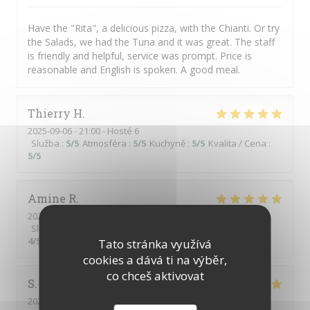
Have the "Rita", a delicious pizza, with the Chianti. Or try
the Salads, we had the Tuna and it was great. The staff
is friendly and helpful, service was prompt. Price is
reasonable and English is spoken. A good meal.
Thierry
H
2025-09-06
- 21:00 - Hosté 6
Služba
:
5
/5
Atmosféra
:
5
/5
Kuchyně
:
5
/5
Kvalita / Cena
:
5
/5
Amine
R
2025-09-06
- 22:00 - Hosté 2
Služba
:
5
/5
Atmosféra
:
4
/5
Kuchyně
:
5
/5
Kvalita / Cena
:
4
/5
Tato stránka využívá
cookies a dává ti na výběr,
co chceš aktivovat
S
2025-09-05
- 20:00 - Hosté 4