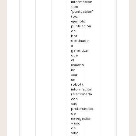
información
tipo
"puntuación"
(por
ejemplo:
puntuación
de
bot
destinada
a
garantizar
que
el
usuario
no
sea
un
robot),
información
relacionada
con
sus
preferencias
de
navegación
y uso
del
sitio,