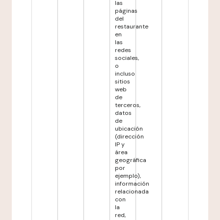
las
páginas
del
restaurante
en
las
redes
sociales,
o
incluso
sitios
web
de
terceros,
datos
de
ubicación
(dirección
IP y
área
geográfica
por
ejemplo),
información
relacionada
con
la
red,