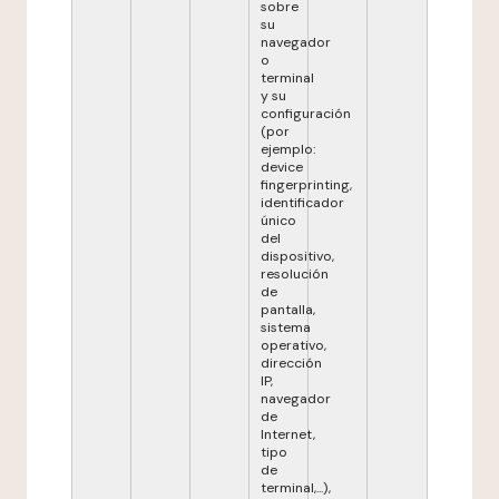
sobre
su
navegador
o
terminal
y su
configuración
(por
ejemplo:
device
fingerprinting,
identificador
único
del
dispositivo,
resolución
de
pantalla,
sistema
operativo,
dirección
IP,
navegador
de
Internet,
tipo
de
terminal,...),