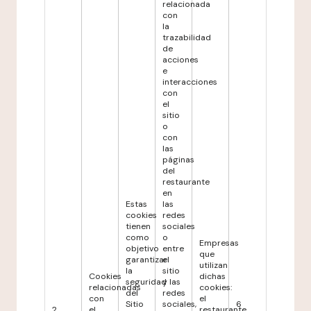
relacionada
con
la
trazabilidad
de
acciones
e
interacciones
con
el
sitio
o
con
las
páginas
del
restaurante
en
Estas
las
cookies
redes
tienen
sociales
como
o
Empresas
objetivo
entre
que
garantizar
el
utilizan
la
sitio
Cookies
dichas
seguridad
y las
relacionadas
cookies:
del
redes
con
el
Sitio
sociales,
6
2
el
restaurante