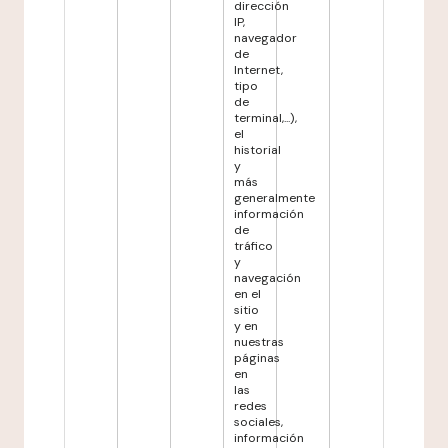
dirección
IP,
navegador
de
Internet,
tipo
de
terminal,...),
el
historial
y
más
generalmente
información
de
tráfico
y
navegación
en el
sitio
y en
nuestras
páginas
en
las
redes
sociales,
información