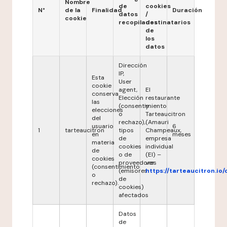
Nombre
de
cookies
N°
de la
Finalidad
Duración
datos
/
cookie
recopilados
destinatarios
de
los
datos
Dirección
IP,
Esta
User
cookie
agent,
El
conserva
Elección
restaurante
las
(consentimiento
y
elecciones
o
Tarteaucitron
del
rechazo),
(Amauri
usuario
6
1
tarteaucitron
tipos
Champeaux,
en
meses
de
empresa
materia
cookies
individual
de
o de
(EI) –
cookies
proveedores
ver
(consentimiento
(emisores
https://tarteaucitron.io/
o
de
rechazo).
cookies)
afectados
Datos
de