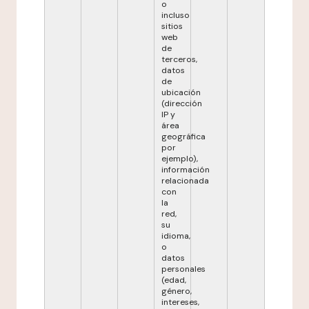
o
incluso
sitios
web
de
terceros,
datos
de
ubicación
(dirección
IP y
área
geográfica
por
ejemplo),
información
relacionada
con
la
red,
su
idioma,
o
datos
personales
(edad,
género,
intereses,