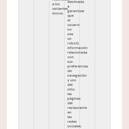
destinada
a los
a
visitantes
garantizar
únicos.
que
el
usuario
no
sea
un
robot),
información
relacionada
con
sus
preferencias
de
navegación
y uso
del
sitio,
las
páginas
del
restaurante
en
las
redes
sociales,