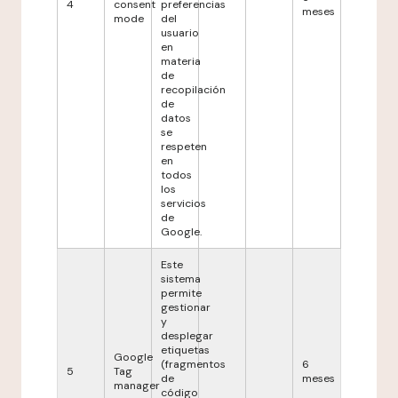
4
consent
preferencias
meses
mode
del
usuario
en
materia
de
recopilación
de
datos
se
respeten
en
todos
los
servicios
de
Google.
Este
sistema
permite
gestionar
y
desplegar
etiquetas
Google
(fragmentos
6
5
Tag
de
meses
manager
código