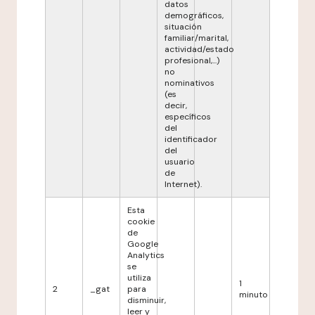
datos
demográficos,
situación
familiar/marital,
actividad/estado
profesional,...)
no
nominativos
(es
decir,
específicos
del
identificador
del
usuario
de
Internet).
Esta
cookie
de
Google
Analytics
se
utiliza
1
2
_gat
para
minuto
disminuir,
leer y