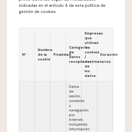
indicadas en el artículo 4 de esta política de
gestión de cookies.
Empresas
que
utilizan
Categorías
las
Nombre
de
cookies
N°
de la
Finalidad
Duración
datos
/
cookie
recopilados
destinatarios
de
los
datos
Datos
de
sesión,
conexión
y
navegación
por
Internet,
incluyendo
información