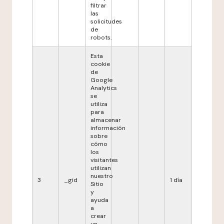
filtrar
las
solicitudes
de
robots.
Esta
cookie
de
Google
Analytics
se
utiliza
para
almacenar
información
sobre
cómo
los
visitantes
utilizan
nuestro
3
_gid
1 día
Sitio
y
ayuda
a
crear