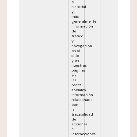
el
historial
y
más
generalmente
información
de
tráfico
y
navegación
en el
sitio
y en
nuestras
páginas
en
las
redes
sociales,
información
relacionada
con
la
trazabilidad
de
acciones
e
interacciones