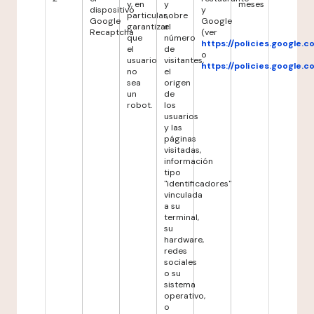
y, en
y
meses
dispositivo
y
particular,
sobre
Google
Google
garantizar
el
Recaptcha
(ver
que
número
https://policies.google.
el
de
o
usuario
visitantes,
https://policies.google.
no
el
sea
origen
un
de
robot.
los
usuarios
y las
páginas
visitadas,
información
tipo
"identificadores"
vinculada
a su
terminal,
su
hardware,
redes
sociales
o su
sistema
operativo,
o