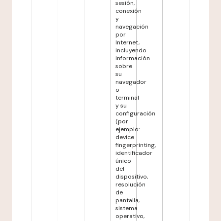
sesión,
conexión
y
navegación
por
Internet,
incluyendo
información
sobre
su
navegador
o
terminal
y su
configuración
(por
ejemplo:
device
fingerprinting,
identificador
único
del
dispositivo,
resolución
de
pantalla,
sistema
operativo,