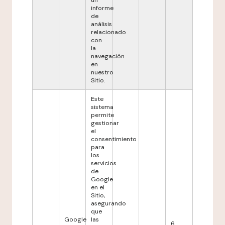
un
informe
de
análisis
relacionado
con
la
navegación
en
nuestro
Sitio.
Este
sistema
permite
gestionar
el
consentimiento
para
los
servicios
de
Google
en el
Sitio,
asegurando
que
Google
las
6